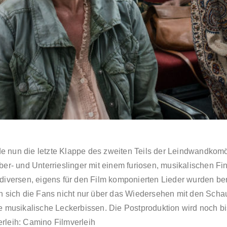
nun die letzte Klappe des zweiten Teils der Leindwandkomöd
r- und Unterrieslinger mit einem furiosen, musikalischen Fi
e diversen, eigens für den Film komponierten Lieder wurden b
 sich die Fans nicht nur über das Wiedersehen mit den Schau
 musikalische Leckerbissen. Die Postproduktion wird noch b
erleih: Camino Filmverleih